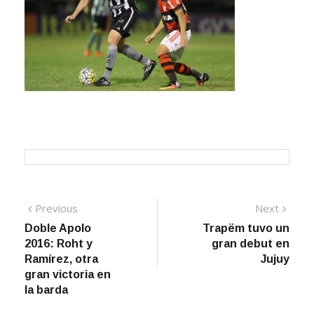
Navegación
Previous
Next
Previous
Next
post:
post:
Doble Apolo
Trapëm tuvo un
de
2016: Roht y
gran debut en
entradas
Ramírez, otra
Jujuy
gran victoria en
la barda