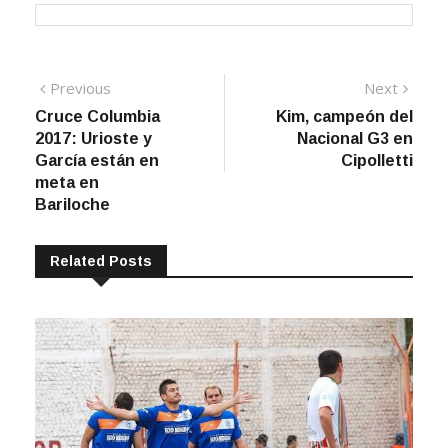
Navegación
Previous
Next
Previous
Next
post:
post:
Cruce Columbia
Kim, campeón del
de
2017: Urioste y
Nacional G3 en
entradas
García están en
Cipolletti
meta en
Bariloche
Related Posts