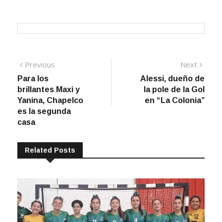
Navegación
Previous
Next
Previous
Next
post:
post:
Para los
Alessi, dueño de
de
brillantes Maxi y
la pole de la Gol
entradas
Yanina, Chapelco
en “La Colonia”
es la segunda
casa
Related Posts