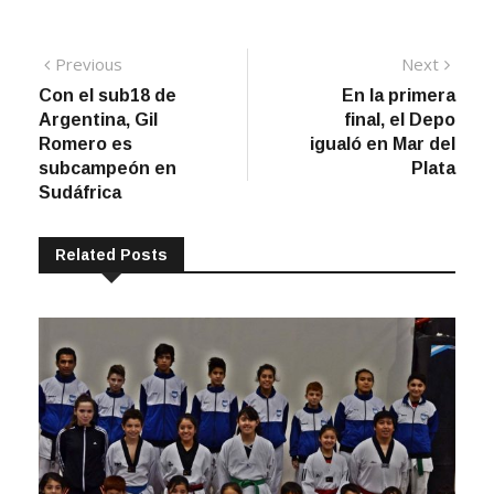
Navegación
Previous
Next
Previous
Next
post:
post:
Con el sub18 de
En la primera
de
Argentina, Gil
final, el Depo
entradas
Romero es
igualó en Mar del
subcampeón en
Plata
Sudáfrica
Related Posts