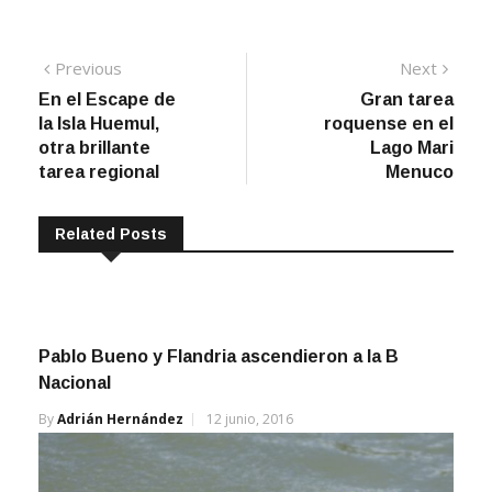
Navegación
Previous
Next
Previous
Next
post:
post:
En el Escape de
Gran tarea
de
la Isla Huemul,
roquense en el
entradas
otra brillante
Lago Mari
tarea regional
Menuco
Related Posts
Pablo Bueno y Flandria ascendieron a la B
Nacional
By
Adrián Hernández
12 junio, 2016