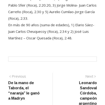
Pablo Sfeir (Roca), 2.20.20, 3) Jorge Molina- Juan Carlos
Carreño (Roca), 2.30 y 5) Aurelio Cumilao-Jorge García
(Roca), 2.33.
En más de 90 años (suma de edades), 1) Elario Sáez-
Juan Carlos Cheuquecoy (Roca), 2.34 y 2) José Luis
Martínez – Oscar Quesada (Roca), 2.48.
Navegación
Previous
Next
Previous
Next
post:
post:
De la mano de
Leonardo
de
Taborda, el
Sandoval
entradas
“naranja” le ganó
Córdoba,
a Madryn
campeón
argentino