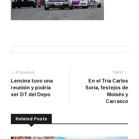
Navegación
Previous
Next
Previous
Next
post:
post:
Lencina tuvo una
En el Tria Carlos
de
reunión y podría
Soria, festejos de
entradas
ser DT del Depo
Moisés y
Carrasco
Related Posts