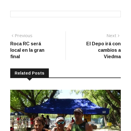
Navegación
Previous
Next
Previous
Next
post:
post:
Roca RC será
El Depo irá con
de
local en la gran
cambios a
entradas
final
Viedma
Related Posts