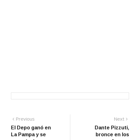
Navegación
Previous
Next
Previous
Next
post:
post:
El Depo ganó en
Dante Pizzuti,
de
La Pampa y se
bronce en los
entradas
acercó a la
Juegos