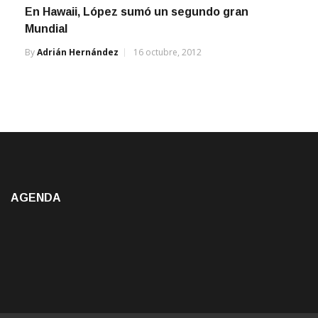
Mundial
By
Adrián Hernández
16 octubre, 2012
AGENDA
Manantial Deportivo / adrianhernandez_1978@hotmail.com