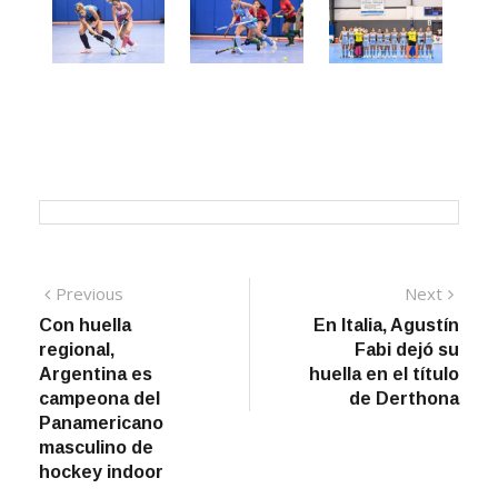
Navegación
Previous
Next
Previous
Next
post:
post:
Con huella
En Italia, Agustín
de
regional,
Fabi dejó su
entradas
Argentina es
huella en el título
campeona del
de Derthona
Panamericano
masculino de
hockey indoor