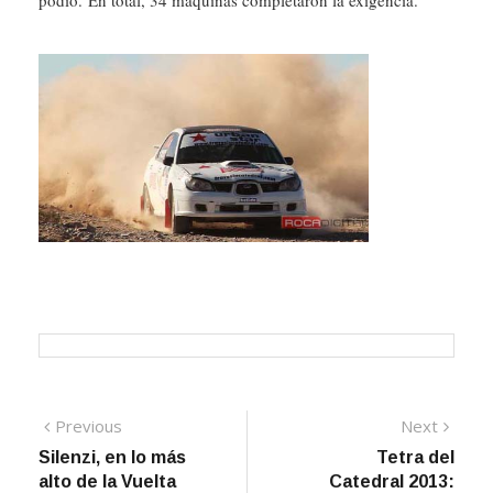
podio. En total, 34 máquinas completaron la exigencia.
Navegación
Previous
Next
Previous
Next
post:
post:
Silenzi, en lo más
Tetra del
de
alto de la Vuelta
Catedral 2013: