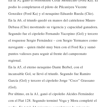
En la N2 ganó el bolsonense César Montecino (Ford Ka). El
podio lo completaron el piloto de Pilcaniyeu Vicente
González (Ford Ka) y el neuquino Eduardo Rueda (Clío).
En la A6, el triunfo quedó en manos del catrielense Mauro
Debasa (Clio) mostrando su vigencia y capacidad ganadora.
Segundo fue el cipoleño Fernando Yacopino (Gol) y tercero
el roquense Sergio Fernández – con Sergio Yermanos como
navegante – quien rindió muy bien con el Ford Ka y sumó
puntos valiosos para seguir al frente del campeonato
regional.
En la A5, el eterno neuquino Dante Berbel, con el
incansable Gol, se llevó el triunfo. Segundo fue Ramiro
García (Gol) y tercero el cipoleño Jorge “Coco” Grassano
(Gol).
Por último, en la A1, ganó el cipoleño Alcides Fernández
con el Fiat 128. Segundo terminó Vega y Mora completó el