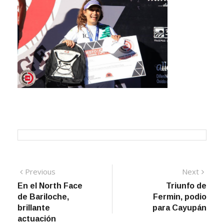
Navegación
Previous
Next
Previous
Next
post:
post:
En el North Face
Triunfo de
de
de Bariloche,
Fermin, podio
entradas
brillante
para Cayupán
actuación