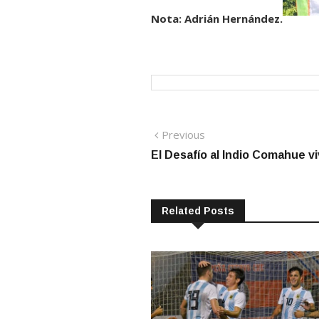
Nota: Adrián Hernández.
Navegación
Previous
Previous
post:
El Desafío al Indio Comahue vi
de
entradas
Related Posts