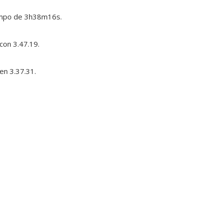
iempo de 3h38m16s.
con 3.47.19.
en 3.37.31.