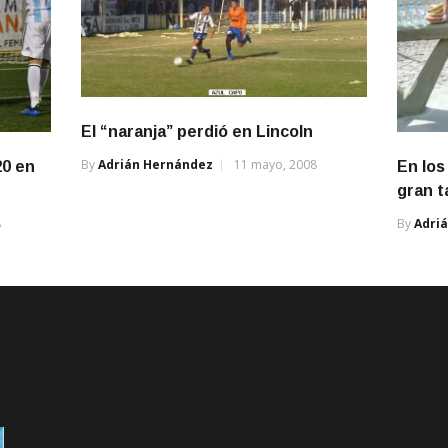
El “naranja” perdió en Lincoln
By
Adrián Hernández
11 mayo, 2008
20 en
En los
gran 
8
By
Adri