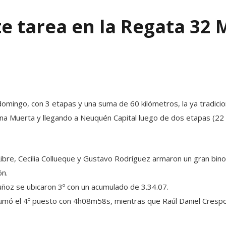
 tarea en la Regata 32 M
domingo, con 3 etapas y una suma de 60 kilómetros, la ya tradic
hina Muerta y llegando a Neuquén Capital luego de dos etapas (22 
Libre, Cecilia Collueque y Gustavo Rodríguez armaron un gran bin
ón.
ñoz se ubicaron 3º con un acumulado de 3.34.07.
sumó el 4º puesto con 4h08m58s, mientras que Raúl Daniel Crespo