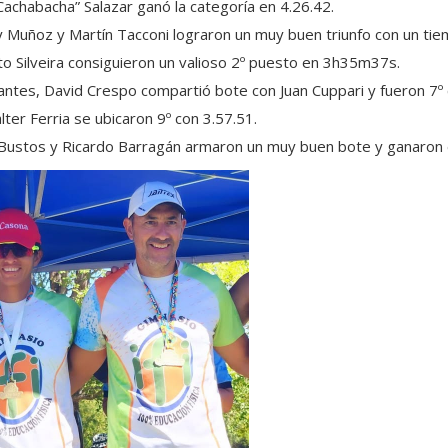
chabacha” Salazar ganó la categoría en 4.26.42.
y Muñoz y Martín Tacconi lograron un muy buen triunfo con un t
to Silveira consiguieron un valioso 2º puesto en 3h35m37s.
antes, David Crespo compartió bote con Juan Cuppari y fueron 7º 
er Ferria se ubicaron 9º con 3.57.51.
Bustos y Ricardo Barragán armaron un muy buen bote y ganaron 