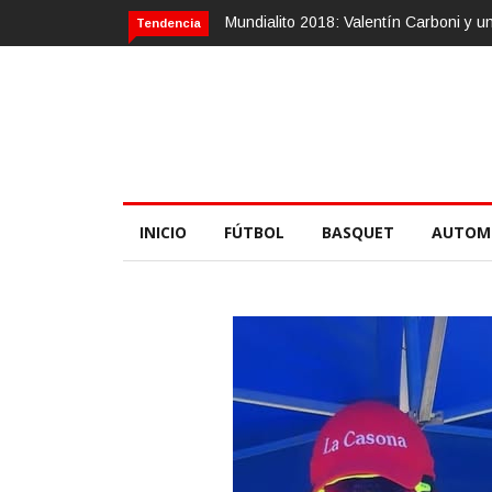
Mundialito 2018: Valentín Carboni y una zurda mágica
Calvario Race 
Tendencia
INICIO
FÚTBOL
BASQUET
AUTOM