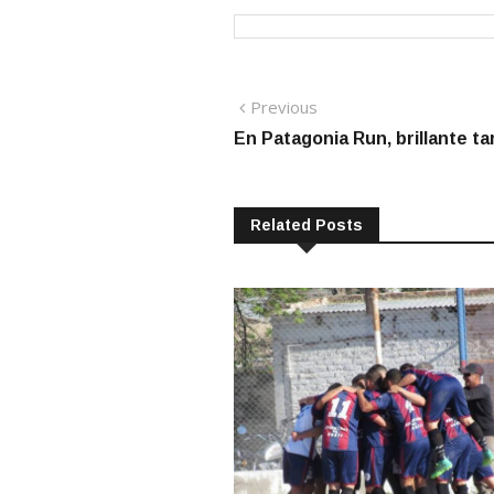
Navegación
Previous
Previous
post:
En Patagonia Run, brillante ta
de
entradas
Related Posts