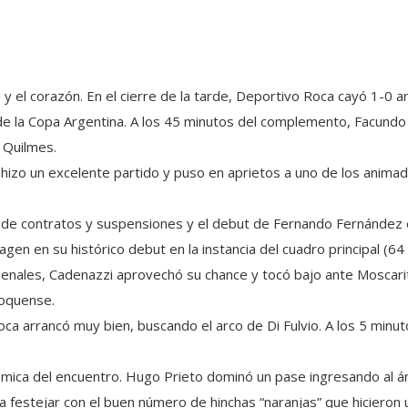
a y el corazón. En el cierre de la tarde, Deportivo Roca cayó 1-0 
 de la Copa Argentina. A los 45 minutos del complemento, Facundo
 Quilmes.
, hizo un excelente partido y puso en aprietos a uno de los anima
 de contratos y suspensiones y el debut de Fernando Fernández
en en su histórico debut en la instancia del cuadro principal (64
s penales, Cadenazzi aprovechó su chance y tocó bajo ante Moscarit
roquense.
oca arrancó muy bien, buscando el arco de Di Fulvio. A los 5 minuto
mica del encuentro. Hugo Prieto dominó un pase ingresando al á
 a festejar con el buen número de hinchas “naranjas” que hicieron 