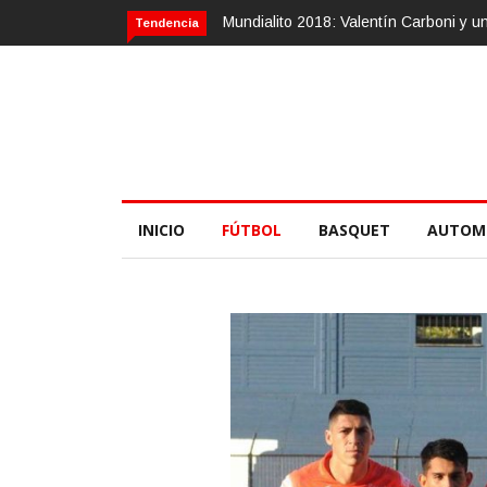
entín Carboni y una zurda mágica
Calvario Race 2018, 10 de noviembr
Tendencia
INICIO
FÚTBOL
BASQUET
AUTOM