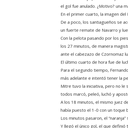
el gol fue anulado. ¿Motivo? una ma
En el primer cuarto, la imagen de
De a poco, los santiagueños se ac
un fuerte remate de Navarro y lu
Con la pelota pasando por los pies
los 27 minutos, de manera magistr
ante el cabezazo de Czornomaz lu
El último cuarto de hora fue de luc
Para el segundo tiempo, Fernando
más adelante e intentó tener la pe
Mitre tuvo la iniciativa, pero no l
todos marcó, peleó, luchó y apostó
A los 18 minutos, el mismo juez d
había puesto el 1-0 con un toque b
Los minutos pasaron, el “naranja” s
Y llegó el único gol, el que defin