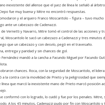
no inexistente del allense que el juez de línea le señaló al árbitro
l Depo fue muy buena y Mitre no encontró respuestas.
omodaron y el arquero Franco Moscaritolo – figura – tuvo mucho 
ego ante un cabezazo de Cadenazzi.
 de Vernetti y Navarro, Mitre tomó el control de las acciones y tr
al, Moscaritolo le sacó un cabezazo a Cadenazzi y tres minutos de
ego que un cabezazo y con desvío, pegó en el travesaño.
ha, entrega y paridad y sin chances de gol.
 Fernández mandó a la cancha a Facundo Miguel por Facundo Guti
lota.
e sobraron chances. Roca, con la seguridad de Moscaritolo, el lide
 a la contra con la movilidad de Prieto y la peligrosidad que sie
e línea que marcó la inexistente mano de Prieto marcó posición 
ajo.
e conformó con lo logrado, lo cuidó y fue por los penales. Mitre, s
ió todo. A los 45 minutos, Cadenazzi pudo por fin con Moscaritolo y