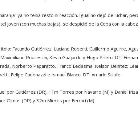
aranja” ya no tenía resto ni reacción. Igual no dejó de luchar, pe
ntel joven (con muchas bajas), se despidió de la Copa con la cabez
itolo: Facundo Gutiérrez, Luciano Roberti, Guillermo Aguirre, Ag
Maximiliano Prioreschi; Kevin Guajardo y Hugo Prieto. DT: Ferna
 Strada, Norberto Paparatto, Franco Ledesma, Nelson Benítez; L
tti; Felipe Cadenazzi e Ismael Blanco. DT: Arnarlo Scialle.
guel por Gutiérrez (DR); 11m Torres por Navarro (M) y Daniel Iriz
por Olmos (DR) y 32m Mieres por Ferrari (M).