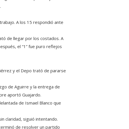
.
trabajo. A los 15 respondió ante
ató de llegar por los costados. A
spués, el “1” fue puro reflejos
érrez y el Depo trató de pararse
razgo de Aguirre y la entrega de
mpre aportó Guajardo.
adelantada de Ismael Blanco que
in claridad, siguió intentando.
 terminó de resolver un partido