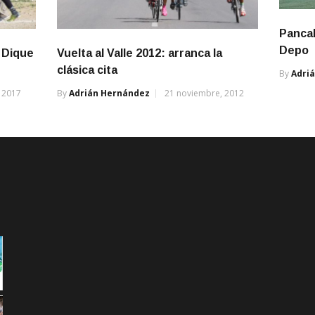
Pancal
Depo
 Dique
Vuelta al Valle 2012: arranca la
clásica cita
By
Adri
 2017
By
Adrián Hernández
21 noviembre, 2012