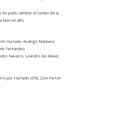
ro no pudo cambiar el rumbo de la
a bien en alto.
ustín Hurtado; Rodrigo Mannara,
ndo Fernández.
eandro Navarro, Leandro De Muner,
arre por Hurtado (DR); 22m Ferrari