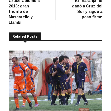
post:
post:
Cruce Columbia
El “naranja” le
de
2013: gran
ganó a Cruz del
entradas
triunfo de
Sur y sigue a
Mascarello y
paso firme
Llambí
Related Posts