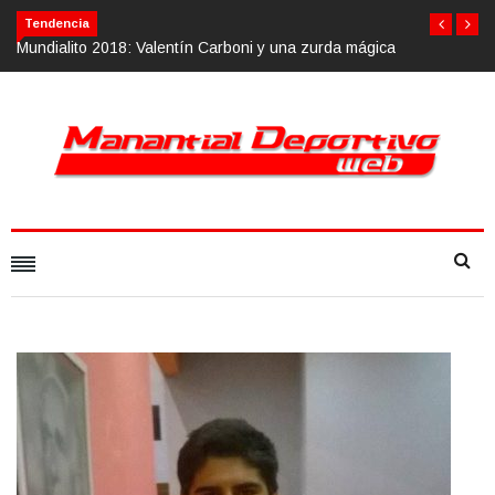
Tendencia
alentín Carboni y una zurda mágica
Calvario Race 2018, 10 de noviemb