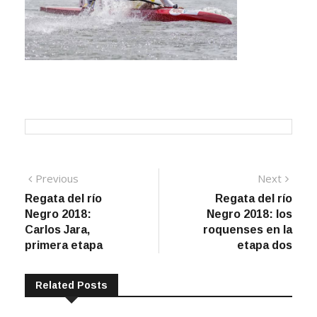
Navegación
Previous
Next
Previous
Next
post:
post:
Regata del río
Regata del río
de
Negro 2018:
Negro 2018: los
entradas
Carlos Jara,
roquenses en la
primera etapa
etapa dos
Related Posts