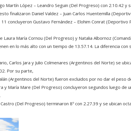
iago Martín López – Leandro Seguin (Del Progreso) con 2.10.42 y s
esto finalizaron Daniel Valdez – Juan Carlos Huentemilla (Deportiv
o 11 concluyeron Gustavo Fernández – Elohim Conrat (Deportivo R
e Laura María Cornou (Del Progreso) y Natalia Albornoz (Comand
tienen en lo más alto con un tiempo de 13.57.14. La diferencia co
io, Carlos Jara y Julio Colmenares (Argentinos del Norte) se ubic
02. Por su parte,
lán (Argentinos del Norte) fueron excluidos por no dar el peso d
ira y María Mare (Del Progreso) concluyeron segundos luego de u
.
a Castro (Del Progreso) terminaron 8º con 2.27.39 y se ubican oc