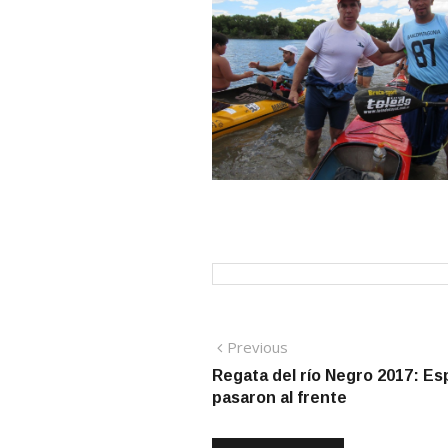
Navegación
Previous
Previous
post:
Regata del río Negro 2017: Es
de
pasaron al frente
entradas