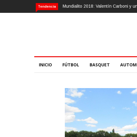
 Valentín Carboni y una zurda mágica
Calvario Race 2018, 10 de novie
Tendencia
INICIO
FÚTBOL
BASQUET
AUTOM