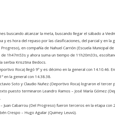
mes buscando alcanzar la meta, buscando llegar el sábado a Vied
 y es hora del repaso por las clasificaciones, del parcial y en la g
el Progreso), en compañía de Nahuel Carrión (Escuela Municipal d
ro de 1h47m53s y ahora suma un tiempo de 11h20m33s, escoltando
a serbia Krisztina Bedocs.
ortivo Roca) llegó 9º y es décimo en la general con 14.10.46. En
1º en la general con 14.38.38.
Octavio Soto y Claudio Nuñez (Deportivo Roca) lograron el tercer 
l sexto puesto terminaron Leandro Ramos – José María Gómez (Dep
.
– Juan Cabarrou (Del Progreso) fueron terceros en la etapa con 
bén Crespo – Hugo Aguilar (Quimey Leuvú).