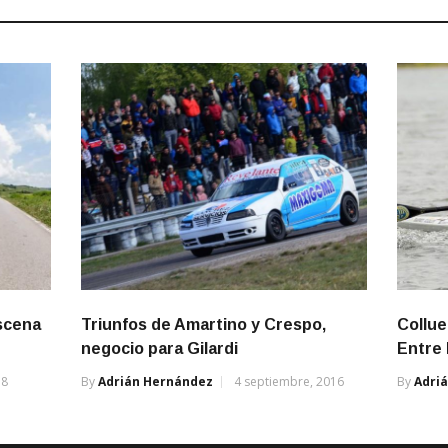
escena
Triunfos de Amartino y Crespo,
Collu
negocio para Gilardi
Entre 
18
By
Adrián Hernández
4 septiembre, 2016
By
Adri