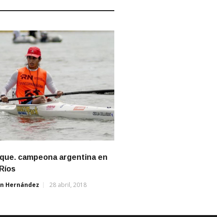
eque. campeona argentina en
Ríos
án Hernández
28 abril, 2018