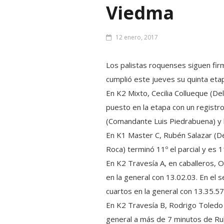
Viedma
12 enero, 2017
Los palistas roquenses siguen fir
cumplió este jueves su quinta etapa
En K2 Mixto, Cecilia Collueque (D
puesto en la etapa con un regist
(Comandante Luis Piedrabuena) y l
En K1 Master C, Rubén Salazar (Dep
Roca) terminó 11º el parcial y es 1
En K2 Travesía A, en caballeros, 
en la general con 13.02.03. En e
cuartos en la general con 13.35.57
En K2 Travesía B, Rodrigo Toledo 
general a más de 7 minutos de Ru