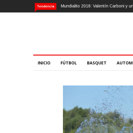
Mundialito 2018: Valentín Carboni y una zurda mágica
Ca
Tendencia
INICIO
FÚTBOL
BASQUET
AUTOM