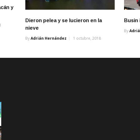
acán y
Dieron pelea y se lucieron en la
Busin 
1
nieve
By
Adri
By
Adrián Hernández
1 octubre, 2018