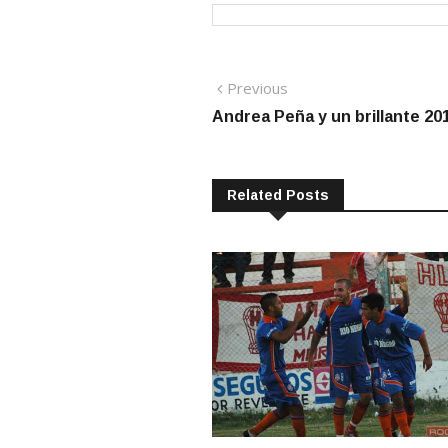
Navegación
Previous
Previous
post:
Andrea Peña y un brillante 20
de
entradas
Related Posts