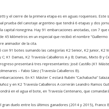
etti y el cierre de la primera etapa es en aguas roquenses. Este
onal prueba del canotaje argentino que tendrá 6 etapas y dos jor
, la capital rionegrina. Hay 91 embarcaciones anotadas, con 7 que
 de 45 kilómetros en un especial que recibió el nombre “Guillermo
e animador de la cita.
edó con 91 botes sumando las categorías K2 Senior, K2 Junior, K2
y C; K1 Damas, K2 Travesía Caballeros A y B; Damas, Mixto B y C
Progreso presentará tres representantes: José Castillo (K1 Máster
Colmenares – Fabio Sáez (Travesía Caballeros B).
mbarcaciones. En K1 Máster C estará Rubén “Cachabacha” Salazar
 Muñoz y en K2 Travesía Caballeros A correrán Leandro Ramos Gu
pondrá en el agua el bote, en Travesía Centenario, que comandar
l gran duelo entre los últimos ganadores (2014 y 2015), Franco B