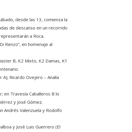
 sábado, desde las 13, comienza la
nadas de descanso en un recorrido
 representarán a Roca.
 Di Renzo”, en homenaje al
 Master B, K2 Mixto, K2 Damas, K1
entenario.
 A); Ricardo Ovejero – Analía
; en Travesía Caballeros B lo
tiérrez y José Gómez.
án Andrés Valenzuela y Rodolfo
alboa y Josè Luis Guerrero (El