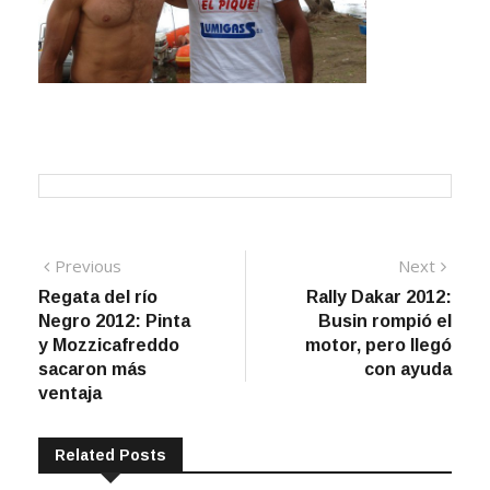
Navegación
Previous
Next
Previous
Next
post:
post:
Regata del río
Rally Dakar 2012:
de
Negro 2012: Pinta
Busin rompió el
entradas
y Mozzicafreddo
motor, pero llegó
sacaron más
con ayuda
ventaja
Related Posts