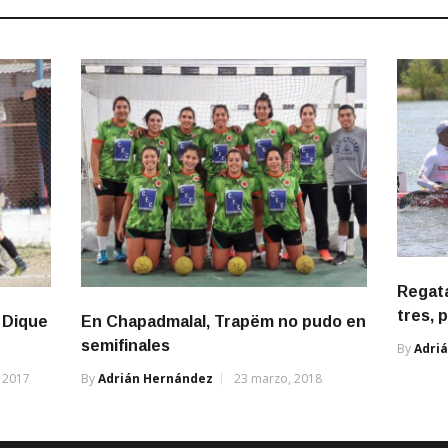
Regata
tres, 
 Dique
En Chapadmalal, Trapëm no pudo en
semifinales
By
Adri
 2017
By
Adrián Hernández
23 marzo, 2018