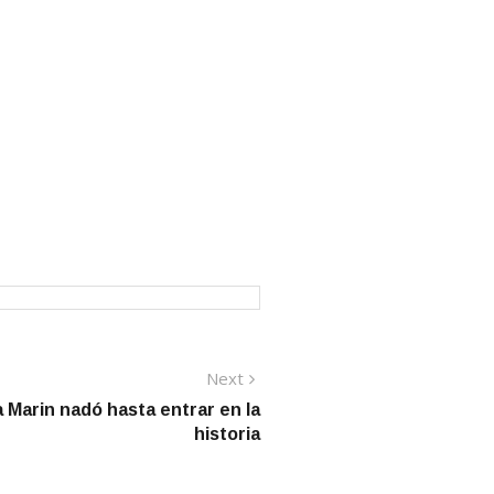
Next
Next
post:
a Marin nadó hasta entrar en la
historia