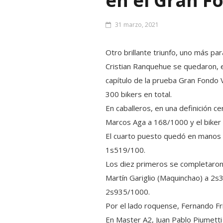
en el Gran F
31 marzo, 2021
Otro brillante triunfo, uno más p
Cristian Ranquehue se quedaron, el
capítulo de la prueba Gran Fondo 
300 bikers en total.
En caballeros, en una definición 
Marcos Aga a 168/1000 y el biker 
El cuarto puesto quedó en manos d
1s519/100.
Los diez primeros se completaron
Martín Gariglio (Maquinchao) a 2s
2s935/1000.
Por el lado roquense, Fernando F
En Master A2, Juan Pablo Piumetti 