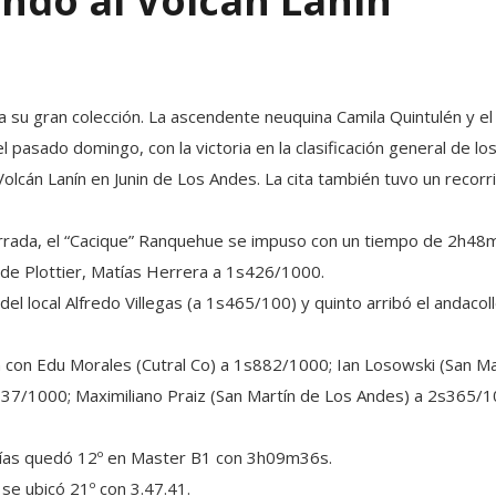
ondo al Volcán Lanín
ara su gran colección. La ascendente neuquina Camila Quintulén y 
 pasado domingo, con la victoria en la clasificación general de lo
Volcán Lanín en Junin de Los Andes. La cita también tuvo un recor
cerrada, el “Cacique” Ranquehue se impuso con un tiempo de 2h48
de Plottier, Matías Herrera a 1s426/1000.
el local Alfredo Villegas (a 1s465/100) y quinto arribó el andaco
 con Edu Morales (Cutral Co) a 1s882/1000; Ian Losowski (San M
337/1000; Maximiliano Praiz (San Martín de Los Andes) a 2s365/10
rías quedó 12º en Master B1 con 3h09m36s.
se ubicó 21º con 3.47.41.