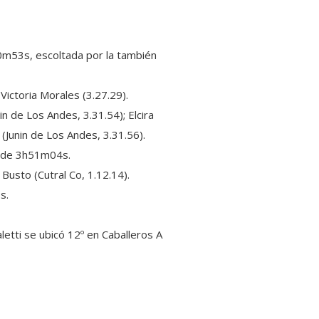
0m53s, escoltada por la también
Victoria Morales (3.27.29).
n de Los Andes, 3.31.54); Elcira
(Junin de Los Andes, 3.31.56).
po de 3h51m04s.
Busto (Cutral Co, 1.12.14).
s.
letti se ubicó 12º en Caballeros A