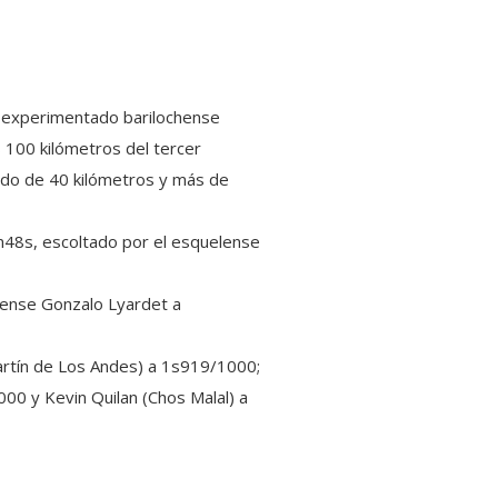
el experimentado barilochense
s 100 kilómetros del tercer
rido de 40 kilómetros y más de
m48s, escoltado por el esquelense
llense Gonzalo Lyardet a
artín de Los Andes) a 1s919/1000;
00 y Kevin Quilan (Chos Malal) a