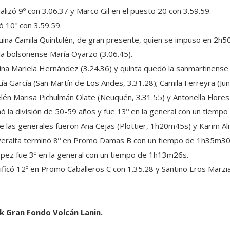
alizó 9º con 3.06.37 y Marco Gil en el puesto 20 con 3.59.59.
ó 10º con 3.59.59.
uina Camila Quintulén, de gran presente, quien se impuso en 2h5
y la bolsonense María Oyarzo (3.06.45).
ina Mariela Hernández (3.24.36) y quinta quedó la sanmartinense 
ía García (San Martín de Los Andes, 3.31.28); Camila Ferreyra (Juni
elén Marisa Pichulmán Olate (Neuquén, 3.31.55) y Antonella Flores 
ó la división de 50-59 años y fue 13º en la general con un tiem
 las generales fueron Ana Cejas (Plottier, 1h20m45s) y Karim Ali 
 Peralta terminó 8º en Promo Damas B con un tiempo de 1h35m30
López fue 3º en la general con un tiempo de 1h13m26s.
asificó 12º en Promo Caballeros C con 1.35.28 y Santino Eros Marzia
k Gran Fondo Volcán Lanin.