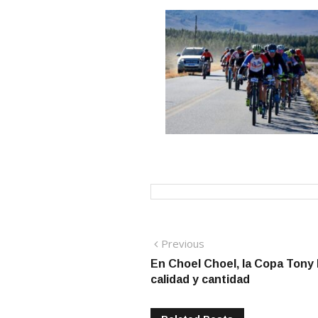
Navegación
Previous
Previous
post:
En Choel Choel, la Copa Tony B
de
calidad y cantidad
entradas