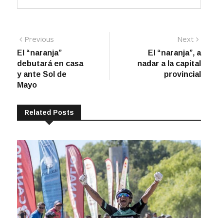
Navegación
Previous
Next
Previous
Next
post:
post:
El “naranja”
El “naranja”, a
de
debutará en casa
nadar a la capital
entradas
y ante Sol de
provincial
Mayo
Related Posts