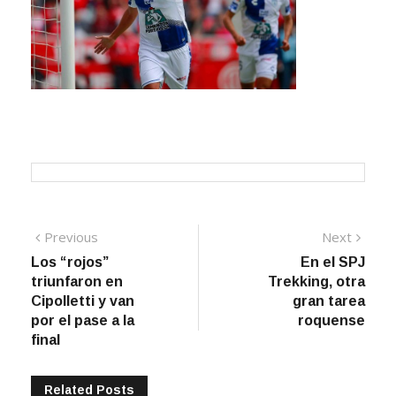
Navegación
Previous
Next
Previous
Next
post:
post:
Los “rojos”
En el SPJ
de
triunfaron en
Trekking, otra
entradas
Cipolletti y van
gran tarea
por el pase a la
roquense
final
Related Posts