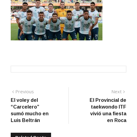
Navegación
Previous
Next
Previous
Next
post:
post:
El voley del
El Provincial de
de
“Carcelero”
taekwondo ITF
entradas
sumó mucho en
vivió una fiesta
Luis Beltrán
en Roca