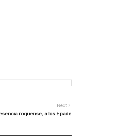
Next
Next
post:
esencia roquense, a los Epade