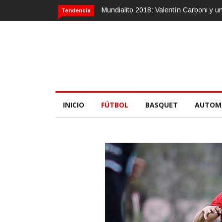
 Valentín Carboni y una zurda mágica
Calvario Race 2018, 10 de novie
Tendencia
INICIO
FÚTBOL
BASQUET
AUTOM