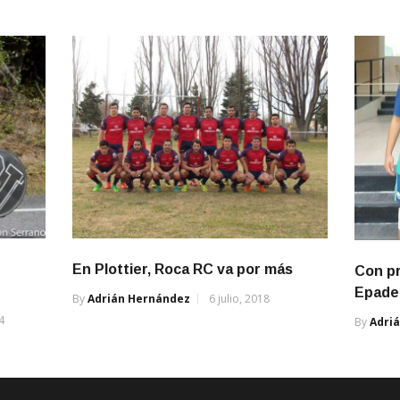
En Plottier, Roca RC va por más
Con pr
Epade
By
Adrián Hernández
6 julio, 2018
4
By
Adri