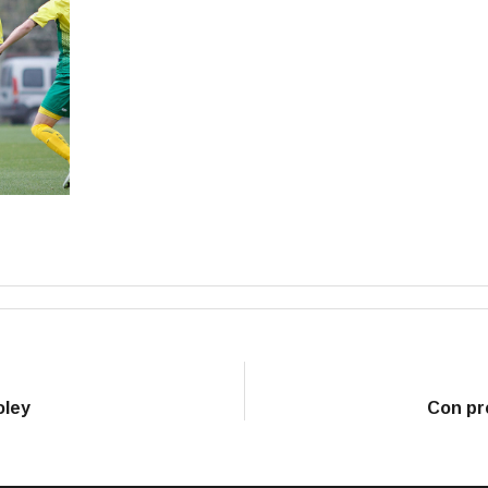
oley
Con pr