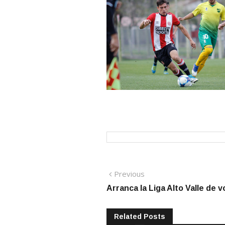
Navegación
Previous
Previous
post:
Arranca la Liga Alto Valle de v
de
entradas
Related Posts