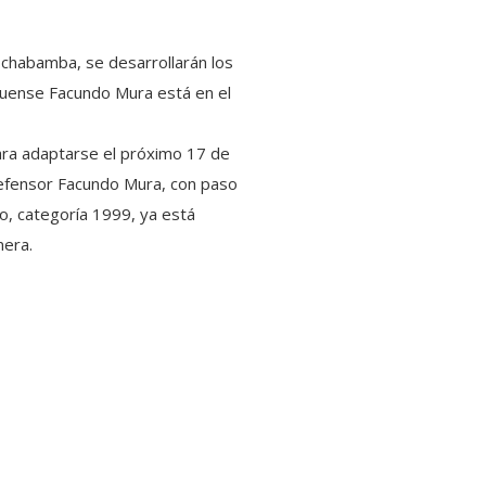
Cochabamba, se desarrollarán los
oquense Facundo Mura está en el
para adaptarse el próximo 17 de
defens
or Facundo Mura, con paso
ho, categoría 1999, ya está
mera.