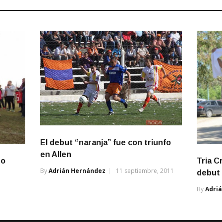
El debut “naranja” fue con triunfo
en Allen
eo
Tria C
By
Adrián Hernández
11 septiembre, 2011
debut 
7
By
Adri