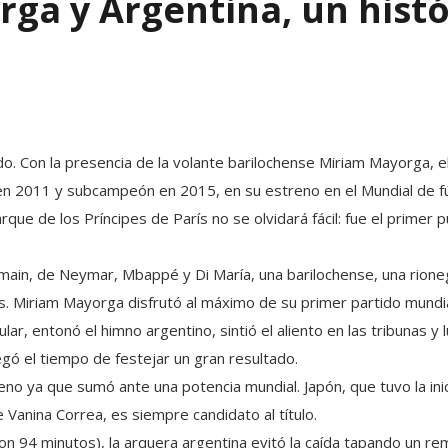
ga y Argentina, un histó
do. Con la presencia de la volante barilochense Miriam Mayorga, e
n 2011 y subcampeón en 2015, en su estreno en el Mundial de fú
rque de los Príncipes de París no se olvidará fácil: fue el primer 
rmain, de Neymar, Mbappé y Di María, una barilochense, una rione
. Miriam Mayorga disfrutó al máximo de su primer partido mundial
ar, entonó el himno argentino, sintió el aliento en las tribunas y 
legó el tiempo de festejar un gran resultado.
no ya que sumó ante una potencia mundial. Japón, que tuvo la inic
 Vanina Correa, es siempre candidato al título.
n 94 minutos), la arquera argentina evitó la caída tapando un re