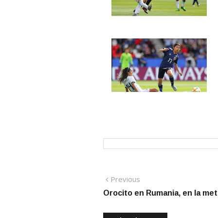
Navegación
Previous
Previous
post:
Orocito en Rumania, en la met
de
entradas