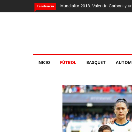
entín Carboni y una zurda mágica
Calvario Race 2018, 10 de noviembre
Tendencia
INICIO
FÚTBOL
BASQUET
AUTOM