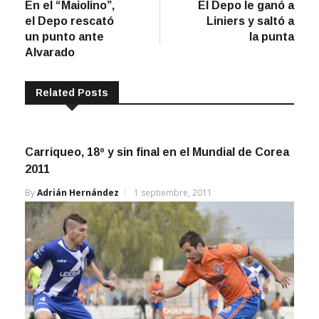
post:
post:
En el “Maiolino”,
El Depo le ganó a
de
el Depo rescató
Liniers y saltó a
entradas
un punto ante
la punta
Alvarado
Related Posts
Carriqueo, 18º y sin final en el Mundial de Corea
2011
By
Adrián Hernández
1 septiembre, 2011