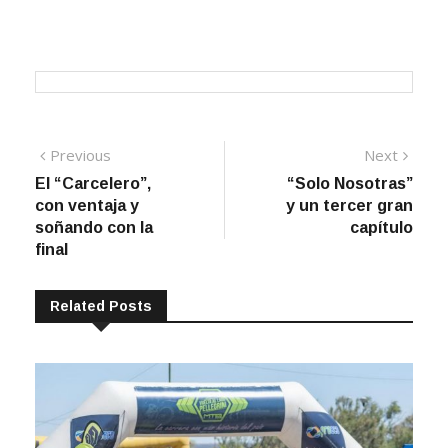
Navegación
Previous
Next
Previous
Next
post:
post:
El “Carcelero”,
“Solo Nosotras”
de
con ventaja y
y un tercer gran
entradas
soñando con la
capítulo
final
Related Posts