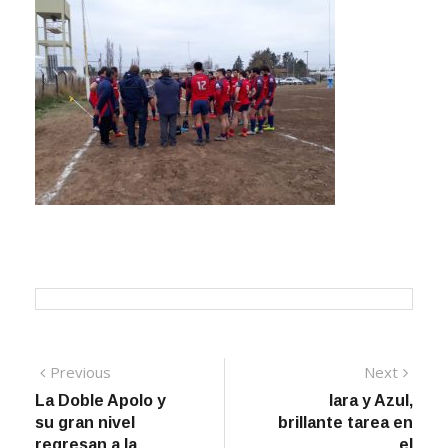
Navegación
Previous
Next
Previous
Next
post:
post:
La Doble Apolo y
Iara y Azul,
de
su gran nivel
brillante tarea en
entradas
regresan a la
el