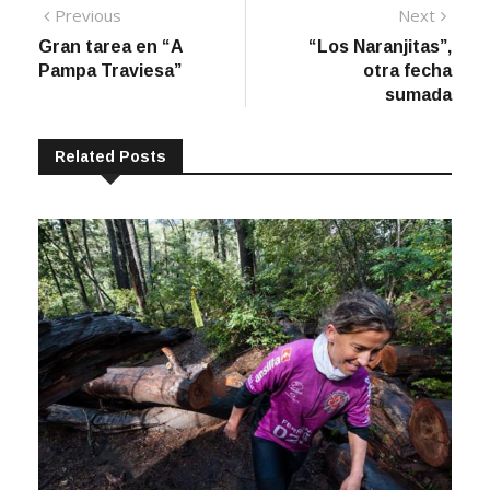
Navegación
Previous
Next
Previous
Next
post:
post:
Gran tarea en “A
“Los Naranjitas”,
de
Pampa Traviesa”
otra fecha
entradas
sumada
Related Posts