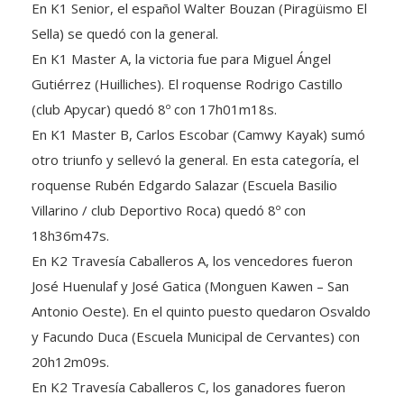
En K1 Senior, el español Walter Bouzan (Piragüismo El
Sella) se quedó con la general.
En K1 Master A, la victoria fue para Miguel Ángel
Gutiérrez (Huilliches). El roquense Rodrigo Castillo
(club Apycar) quedó 8º con 17h01m18s.
En K1 Master B, Carlos Escobar (Camwy Kayak) sumó
otro triunfo y sellevó la general. En esta categoría, el
roquense Rubén Edgardo Salazar (Escuela Basilio
Villarino / club Deportivo Roca) quedó 8º con
18h36m47s.
En K2 Travesía Caballeros A, los vencedores fueron
José Huenulaf y José Gatica (Monguen Kawen – San
Antonio Oeste). En el quinto puesto quedaron Osvaldo
y Facundo Duca (Escuela Municipal de Cervantes) con
20h12m09s.
En K2 Travesía Caballeros C, los ganadores fueron