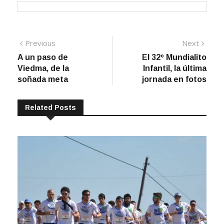
Navegación
Previous
Next
Previous
Next
post:
post:
A un paso de
El 32º Mundialito
de
Viedma, de la
Infantil, la última
entradas
soñada meta
jornada en fotos
Related Posts