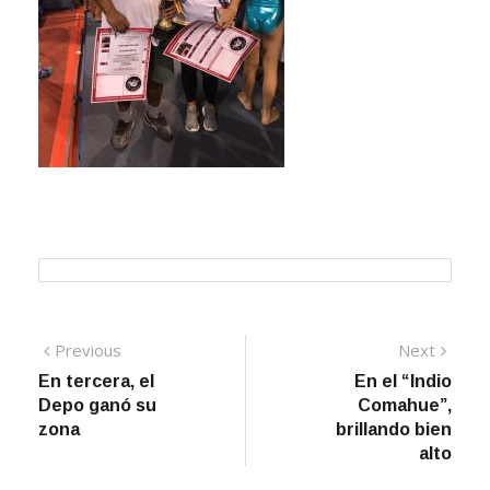
Navegación
Previous
Next
Previous
Next
post:
post:
En tercera, el
En el “Indio
de
Depo ganó su
Comahue”,
entradas
zona
brillando bien
alto