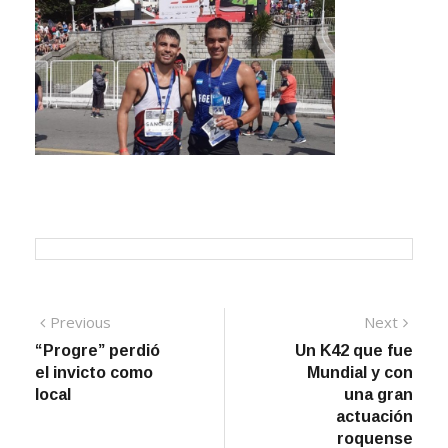
Navegación
Previous
Next
Previous
Next
post:
post:
“Progre” perdió
Un K42 que fue
de
el invicto como
Mundial y con
entradas
local
una gran
actuación
roquense