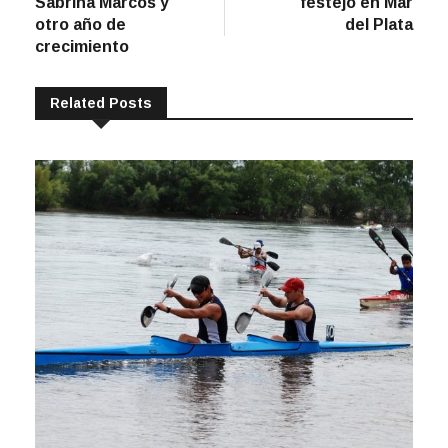
Sabrina Marcos y
festejó en Mar
entradas
otro año de
del Plata
crecimiento
Related Posts