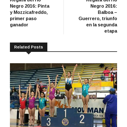
de
Negro 2016: Pinta
Negro 2016:
entradas
y Mozzicafreddo,
Balboa –
primer paso
Guerrero, triunfo
ganador
en la segunda
etapa
Related Posts