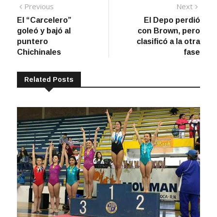
Navegación
Previous
Next
Previous
Next
post:
post:
El “Carcelero”
El Depo perdió
de
goleó y bajó al
con Brown, pero
entradas
puntero
clasificó a la otra
Chichinales
fase
Related Posts