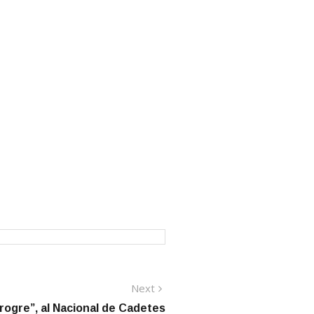
Next
Next
post:
rogre”, al Nacional de Cadetes