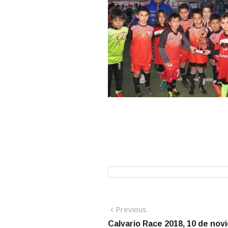
Navegación
Previous
Previous
post:
Calvario Race 2018, 10 de no