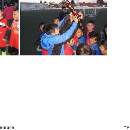
viembre
“P