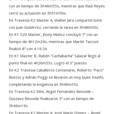
con un tiempo de 3h46m55s, mientras que Raúl Reyes
cerró su actuación en 3h51m56s.
En Travesía K2 Master A, Walter Jara compartió bote
con Juan Gutiérrez, cerrando la tarea en 3h48m50s.
En K1 520 Master, Jhony Muñoz concluyó 7º con un
tiempo de 4h12m24s, mientras que Martín Tacconi
finalizó 8º con 4.19.24.
En K1 Master B, Rubén “Cachabacha” Salazar llegó al
punto final en 4h26m53s. Logró el 3º puesto.
En K2 Travesia Caballeros Centenario, Roberto “Paco”
Bustos y Adrián Poggi se llevaron un muy buen triunfo,
completando la exigencia en 3h46m35s.
En Travesia K2 Elite, Angel Fernández Beovide –
Gustavo Beovide finalizaron 5º con un tiempo de
3h46m19s.
En Travesia K2 Master A, José María Gómez – Ángel