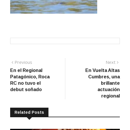
Navegación
Previous
Next
Previous
Next
post:
post:
En el Regional
En Vuelta Altas
de
Patagónico, Roca
Cumbres, una
entradas
RC no tuvo el
brillante
debut soñado
actuación
regional
Related Posts