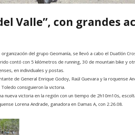
del Valle”, con grandes 
la organización del grupo Geomanía, se llevó a cabo el Duatlón C
rrido contó con 5 kilómetros de running, 30 de mountain bike y otr
nses, en individuales y postas.
esentante de General Enrique Godoy, Raúl Guevara y la roquense A
Toledo consiguieron la victoria.
a nueva victoria en la región con un tiempo de 2h10m10s, escolta
 roquense Lorena Andrade, ganadora en Damas A, con 2.26.08.