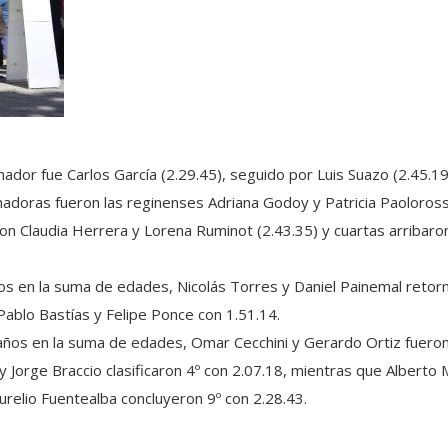
ador fue Carlos García (2.29.45), seguido por Luis Suazo (2.45.19
nadoras fueron las reginenses Adriana Godoy y Patricia Paoloro
on Claudia Herrera y Lorena Ruminot (2.43.35) y cuartas arribaro
os en la suma de edades, Nicolás Torres y Daniel Painemal retor
Pablo Bastías y Felipe Ponce con 1.51.14.
ños en la suma de edades, Omar Cecchini y Gerardo Ortiz fueron 
y Jorge Braccio clasificaron 4º con 2.07.18, mientras que Albert
Aurelio Fuentealba concluyeron 9º con 2.28.43.