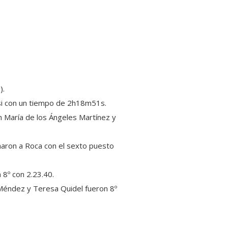
).
ssi con un tiempo de 2h18m51s.
n María de los Ángeles Martínez y
naron a Roca con el sexto puesto
8º con 2.23.40.
o Méndez y Teresa Quidel fueron 8º