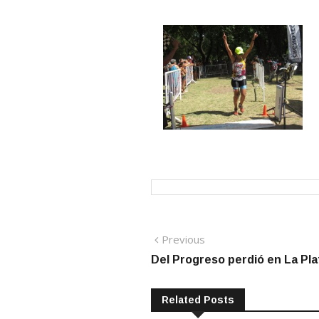
Navegación
Previous
Previous
post:
Del Progreso perdió en La Pla
de
entradas
Related Posts