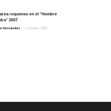
tarea roquense en el “Hombre
dra” 2007
án Hernández
1 octubre, 2007