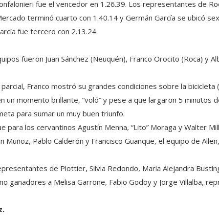
onfalonieri fue el vencedor en 1.26.39. Los representantes de Ro
ercado terminó cuarto con 1.40.14 y Germán García se ubicó sex
rcía fue tercero con 2.13.24.
uipos fueron Juan Sánchez (Neuquén), Franco Orocito (Roca) y Al
parcial, Franco mostró su grandes condiciones sobre la bicicleta
en un momento brillante, “voló” y pese a que largaron 5 minutos d
 meta para sumar un muy buen triunfo.
e para los cervantinos Agustín Menna, “Lito” Moraga y Walter Mil
ián Muñoz, Pablo Calderón y Francisco Guanque, el equipo de All
representantes de Plottier, Silvia Redondo, María Alejandra Bustin
mo ganadores a Melisa Garrone, Fabio Godoy y Jorge Villalba, rep
z.