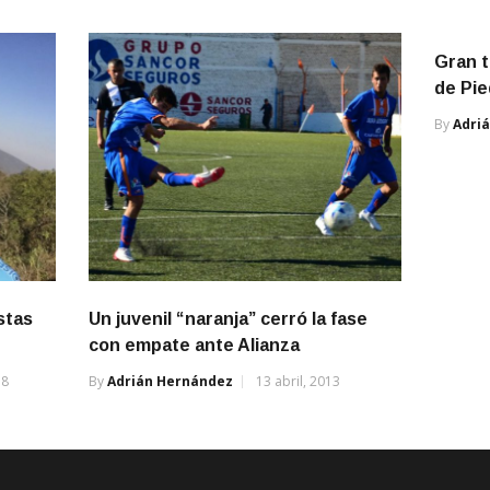
Gran 
de Pie
By
Adri
stas
Un juvenil “naranja” cerró la fase
con empate ante Alianza
18
By
Adrián Hernández
13 abril, 2013