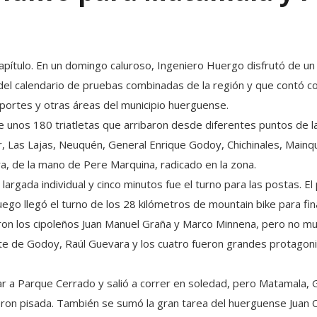
capítulo. En un domingo caluroso, Ingeniero Huergo disfrutó de un 
 del calendario de pruebas combinadas de la región y que contó c
eportes y otras áreas del municipio huerguense.
 de unos 180 triatletas que arribaron desde diferentes puntos de
ier, Las Lajas, Neuquén, General Enrique Godoy, Chichinales, Mainq
, de la mano de Pere Marquina, radicado en la zona.
largada individual y cinco minutos fue el turno para las postas. 
ego llegó el turno de los 28 kilómetros de mountain bike para fina
ron los cipoleños Juan Manuel Graña y Marco Minnena, pero no muy
e de Godoy, Raúl Guevara y los cuatro fueron grandes protagonis
r a Parque Cerrado y salió a correr en soledad, pero Matamala, 
ieron pisada. También se sumó la gran tarea del huerguense Juan 