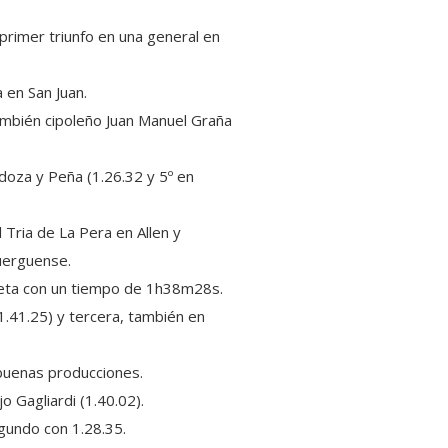
rimer triunfo en una general en
 en San Juan.
también cipoleño Juan Manuel Graña
doza y Peña (1.26.32 y 5º en
Tria de La Pera en Allen y
huerguense.
a meta con un tiempo de 1h38m28s.
1.41.25) y tercera, también en
 buenas producciones.
o Gagliardi (1.40.02).
gundo con 1.28.35.