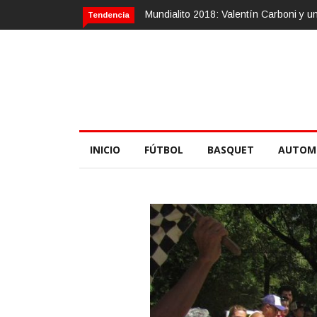
entín Carboni y una zurda mágica
Calvario Race 2018, 10 de noviembr
Tendencia
INICIO
FÚTBOL
BASQUET
AUTOM