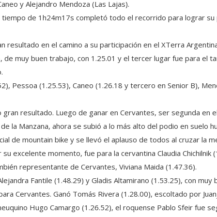
aneo y Alejandro Mendoza (Las Lajas).
 tiempo de 1h24m17s completó todo el recorrido para lograr su p
an resultado en el camino a su participación en el XTerra Argentina
, de muy buen trabajo, con 1.25.01 y el tercer lugar fue para el 
.
2), Pessoa (1.25.53), Caneo (1.26.18 y tercero en Senior B), Men
ran resultado. Luego de ganar en Cervantes, ser segunda en el 
 de la Manzana, ahora se subió a lo más alto del podio en suelo 
rcial de mountain bike y se llevó el aplauso de todos al cruzar l
su excelente momento, fue para la cervantina Claudia Chichilnik (
 también representante de Cervantes, Viviana Maida (1.47.36).
lejandra Fantile (1.48.29) y Gladis Altamirano (1.53.25), con muy
e para Cervantes. Ganó Tomás Rivera (1.28.00), escoltado por Juanj
 neuquino Hugo Camargo (1.26.52), el roquense Pablo Sfeir fue se