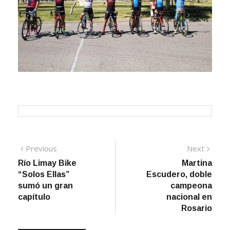
Navegación
Previous
Next
Previous
Next
post:
post:
Río Limay Bike
Martina
de
“Solos Ellas”
Escudero, doble
entradas
sumó un gran
campeona
capítulo
nacional en
Rosario