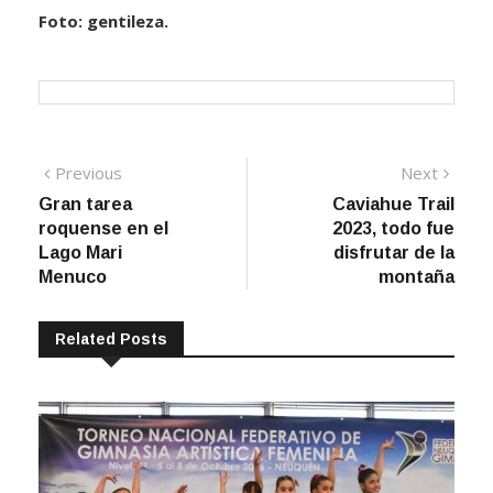
Foto: gentileza.
Navegación
Previous
Next
Previous
Next
post:
post:
Gran tarea
Caviahue Trail
de
roquense en el
2023, todo fue
entradas
Lago Mari
disfrutar de la
Menuco
montaña
Related Posts