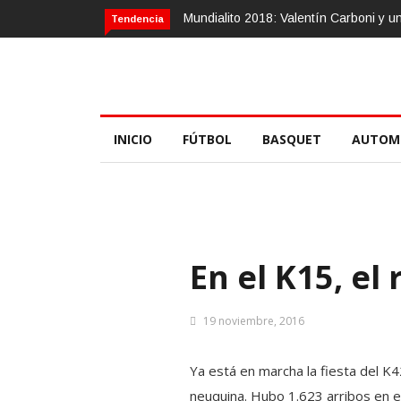
Mundialito 2018: Valentín Carboni y 
Tendencia
INICIO
FÚTBOL
BASQUET
AUTOM
En el K15, el
19 noviembre, 2016
Ya está en marcha la fiesta del K
neuquina. Hubo 1.623 arribos en el