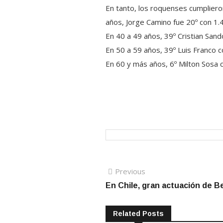
En tanto, los roquenses cumplieron
años, Jorge Camino fue 20º con 1.4
En 40 a 49 años, 39º Cristian San
En 50 a 59 años, 39º Luis Franco
En 60 y más años, 6º Milton Sosa c
Navegación
Previous
Previous
post:
En Chile, gran actuación de B
de
entradas
Related Posts