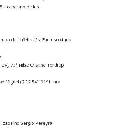
5 a cada uno de los
tiempo de 1h34m42s. Fue escoltada
6.
.24); 73º Nilse Cristina Tordrup
San Miguel (2.32.54); 91º Laura
l zapalino Sergio Pereyra