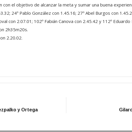
 con el objetivo de alcanzar la meta y sumar una buena experienc
3.32; 24º Pablo González con 1.45.16; 27º Abel Burgos con 1.45.24
doval con 2.07.01; 102º Fabián Canova con 2.45.42 y 112º Eduardo 
 con 2h35m20s.
on 2.20.02.
ezpalko y Ortega
Gilar