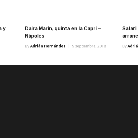
a y
Daira Marin, quinta en la Capri –
Safari
Nápoles
arranc
By
Adrián Hernández
9 septiembre, 2018
By
Adri