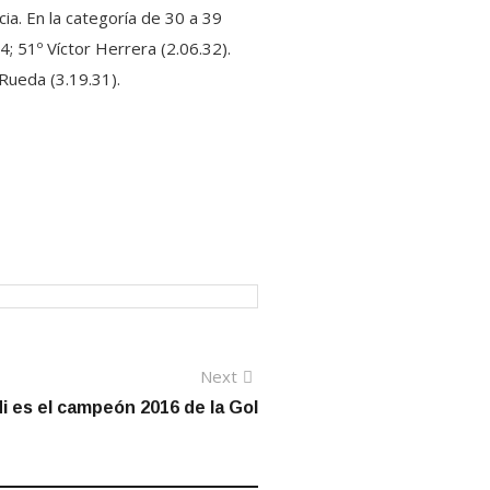
ia. En la categoría de 30 a 39
; 51º Víctor Herrera (2.06.32).
Rueda (3.19.31).
Next
Next
post:
di es el campeón 2016 de la Gol