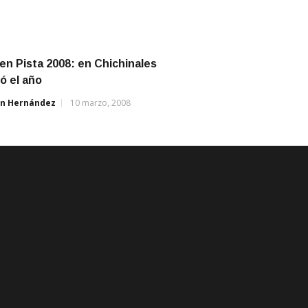
 en Pista 2008: en Chichinales
ó el año
án Hernández
10 marzo, 2008