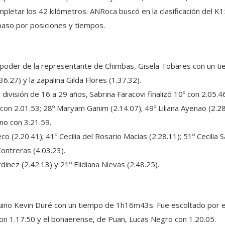
pletar los 42 kilómetros. ANRoca buscó en la clasificación del K1
paso por posiciones y tiempos.
en poder de la representante de Chimbas, Gisela Tobares con un 
6.27) y la zapalina Gilda Flores (1.37.32).
 división de 16 a 29 años, Sabrina Faracovi finalizó 10º con 2.05.4
 con 2.01.53; 28º Maryam Ganim (2.14.07); 49º Liliana Ayenao (2.28
no con 3.21.59.
o (2.20.41); 41º Cecilia del Rosario Macías (2.28.11); 51º Cecilia 
ontreras (4.03.23).
dinez (2.42.13) y 21º Elidiana Nievas (2.48.25).
quino Kevin Duré con un tiempo de 1h16m43s. Fue escoltado por e
con 1.17.50 y el bonaerense, de Puan, Lucas Negro con 1.20.05.