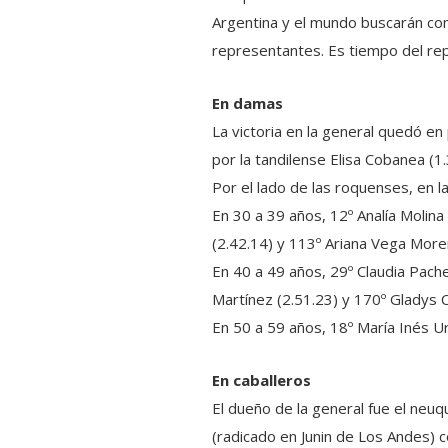
Argentina y el mundo buscarán com
representantes. Es tiempo del re
En damas
La victoria en la general quedó 
por la tandilense Elisa Cobanea (1.3
Por el lado de las roquenses, en la
En 30 a 39 años, 12º Analía Molina
(2.42.14) y 113º Ariana Vega More
En 40 a 49 años, 29º Claudia Pachec
Martínez (2.51.23) y 170º Gladys C
En 50 a 59 años, 18º María Inés Ur
En caballeros
El dueño de la general fue el neu
(radicado en Junin de Los Andes) 