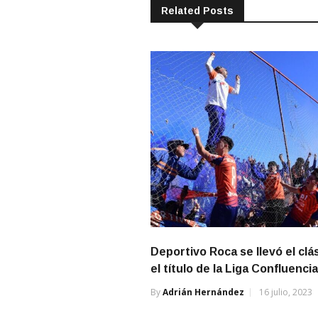
entradas
Related Posts
Deportivo Roca se llevó el clá
el título de la Liga Confluencia
By
Adrián Hernández
16 julio, 2023