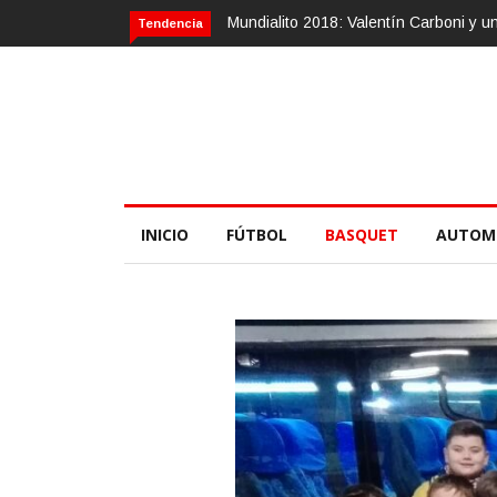
 2018: Valentín Carboni y una zurda mágica
Calvario Race 2018, 10 de
Tendencia
INICIO
FÚTBOL
BASQUET
AUTOM