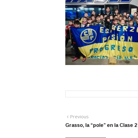
Navegación
Previous
Previous
post:
Grasso, la “pole” en la Clase 2
de