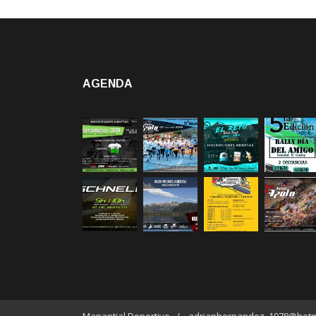
AGENDA
Manantial Deportivo / adrianhernandez_1978@hotm