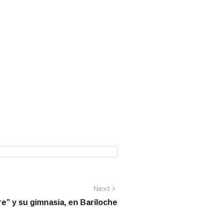
Next
Next
post:
e” y su gimnasia, en Bariloche