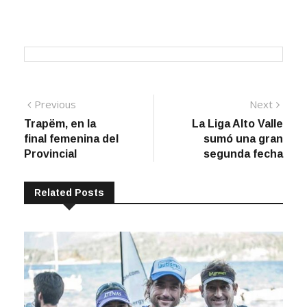
Navegación
Previous
Next
Previous
Next
post:
post:
Trapëm, en la
La Liga Alto Valle
de
final femenina del
sumó una gran
entradas
Provincial
segunda fecha
Related Posts