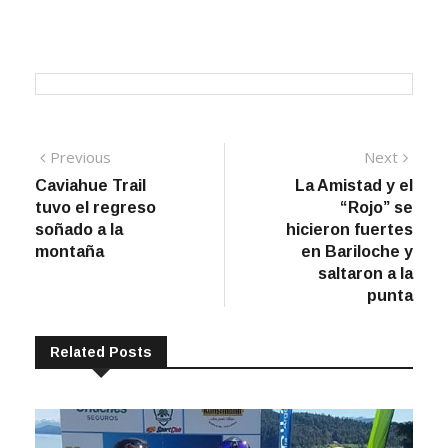
Navegación
Previous
Next
Previous
Next
post:
post:
Caviahue Trail
La Amistad y el
de
tuvo el regreso
“Rojo” se
entradas
soñado a la
hicieron fuertes
montaña
en Bariloche y
saltaron a la
punta
Related Posts