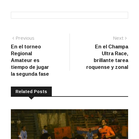
Navegación
Previous
Next
Previous
Next
post:
post:
En el torneo
En el Champa
de
Regional
Ultra Race,
entradas
Amateur es
brillante tarea
tiempo de jugar
roquense y zonal
la segunda fase
Related Posts