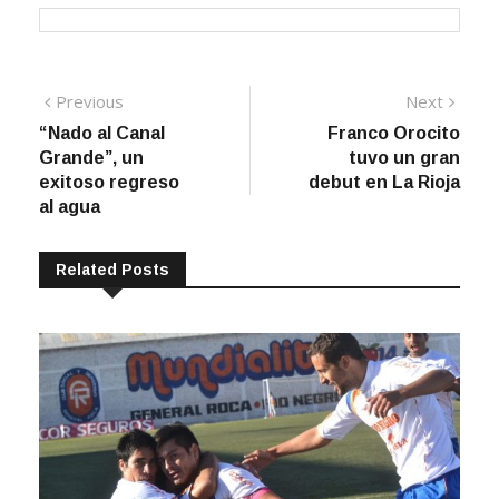
Navegación
Previous
Next
Previous
Next
post:
post:
“Nado al Canal
Franco Orocito
de
Grande”, un
tuvo un gran
entradas
exitoso regreso
debut en La Rioja
al agua
Related Posts