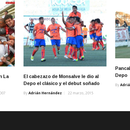
Pancal
Depo
n La
El cabezazo de Monsalve le dio al
Depo el clásico y el debut soñado
By
Adri
2007
By
Adrián Hernández
22 marzo, 2015