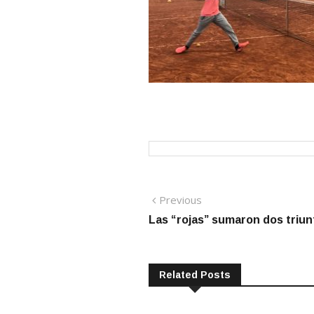
Navegación
Previous
Previous
post:
Las “rojas” sumaron dos triu
de
entradas
Related Posts