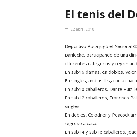
El tenis del 
22 abril, 2018
Deportivo Roca jugó el Nacional G3
Bariloche, participando de una clí
diferentes categorías y regresan
En sub16 damas, en dobles, Valenti
En singles, ambas llegaron a cua
rt
En sub10 caballeros, Dante Ruiz l
En sub12 caballeros, Francisco Pa
singles.
En dobles, Colodner y Peacock arr
regreso a casa.
En sub14 y sub16 caballeros, Joaq