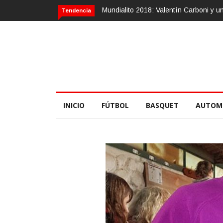
Valentín Carboni y una zurda mágica
Calvario Race 2018, 10 de novie
Tendencia
INICIO
FÚTBOL
BASQUET
AUTOM