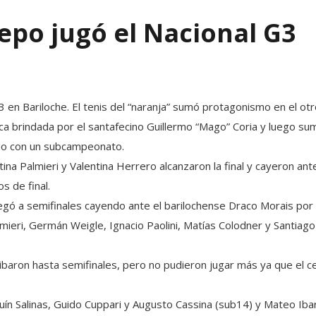
Depo jugó el Nacional G3
 en Bariloche. El tenis del “naranja” sumó protagonismo en el otr
nica brindada por el santafecino Guillermo “Mago” Coria y luego s
do con un subcampeonato.
na Palmieri y Valentina Herrero alcanzaron la final y cayeron an
os de final.
legó a semifinales cayendo ante el barilochense Draco Morais por 
lmieri, Germán Weigle, Ignacio Paolini, Matías Colodner y Santiag
ibaron hasta semifinales, pero no pudieron jugar más ya que el c
uín Salinas, Guido Cuppari y Augusto Cassina (sub14) y Mateo Iba