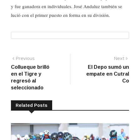
y fue ganadora en individuales. José Andaluz también se
lució con el primer puesto en forma en su división.
Navegación
Previous
Next
Previous
Next
post:
post:
Collueque brilló
El Depo sumó un
de
en el Tigre y
empate en Cutral
entradas
regresó al
Co
seleccionado
Related Posts