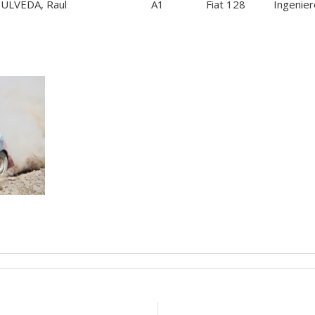
 SEPULVEDA, Raul A1 Fiat 128 Ingeniero H