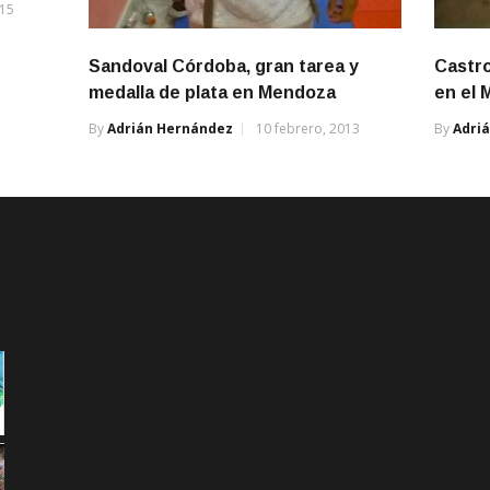
015
Sandoval Córdoba, gran tarea y
Castro
medalla de plata en Mendoza
en el 
By
Adrián Hernández
10 febrero, 2013
By
Adri