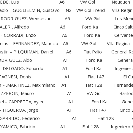
e – SEDE, Luis A6 VW Gol Neuquen
 GUGLIELMIN, Gustavo N2 VW Gol Trend Villa Regin
 RODRIGUEZ, Wenseslao A6 VW Gol Los Menu
 VALERI, Alfredo A6 Ford Ka Cinco Salt
o – CORRADI, Enzo A6 Ford Ka Cervante
 – FERNANDEZ, Mauricio A6 VW Gol Villa Regina
n – PILQUIMAN, Daniel A6 Fiat Palio General Ro
– RODRIGUEZ, Aldo A1 Ford Ka General 
n – DELGADO, Eduardo A1 Ford Ka Ingeniero 
 PISTAGNESI, Denis A1 Fiat 147 El Cu
 ,MARTINEZ, Maximiliano A1 Fiat 128 Fernande
o- POZZEBON, Mauro A1 VW Gol Bariloc
el – CAPPETTA, Aylen A1 Ford Ka General
l – FIGUEROA, Jorge A1 Fiat 147 Cinco Sa
o – GARRIDO, Federico A1 Fiat 128 Al
 D`AMICO, Fabricio A1 Fiat 128 Ingeniero H