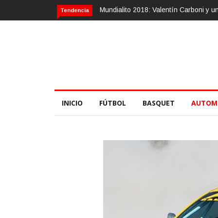
entín Carboni y una zurda mágica
Calvario Race 2018, 10 de noviembr
Tendencia
INICIO
FÚTBOL
BASQUET
AUTOM