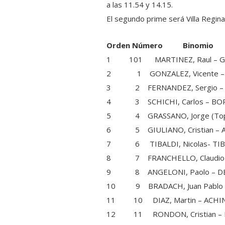
a las 11.54 y 14.15.
El segundo prime será Villa Regina
Orden Número Bin
1 101 MARTINEZ, Raul – GI
2 1 GONZALEZ, Vicente – C
3 2 FERNANDEZ, Sergio – VI
4 3 SCHICHI, Carlos – BORDI
5 4 GRASSANO, Jorge (Topo) 
6 5 GIULIANO, Cristian –
7 6 TIBALDI, Nicolas- TIBA
8 7 FRANCHELLO, Claudio – F
9 8 ANGELONI, Paolo – DE
10 9 BRADACH, Juan Pablo 
11 10 DIAZ, Martin – A
12 11 RONDON, Cristian –