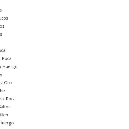
a
cos
os
s
ca
Roca
Huergo
y
z Oro
he
 Roca
ltos
len
uergo