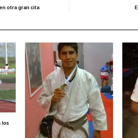
en otra gran cita
E
 los