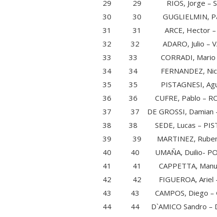
29 29 RIOS, Jorg
30 30 GUGLIELMIN, Pablo –
31 31 ARCE, Hector –
32 32 ADARO, Julio –
33 33 CORRADI, Mari
34 34 FERNANDEZ, Nicolas
35 35 PISTAGNESI, Agusti
36 36 CUFRE, Pablo 
37 37 DE GROSSI, Damia
38 38 SEDE, Lucas –
39 39 MARTINEZ, Ruben –
40 40 UMAÑA, Duili
41 41 CAPPETTA, Manu
42 42 FIGUEROA, Arie
43 43 CAMPOS, Dieg
44 44 D`AMICO Sandro –