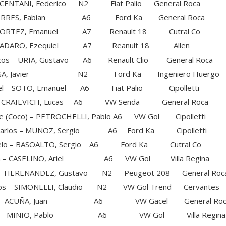
CENTANI, Federico N2 Fiat Palio General Roca
TORRES, Fabian A6 Ford Ka General Roca
CORTEZ, Emanuel A7 Renault 18 Cutral Co
– ADARO, Ezequiel A7 Reanult 18 Allen
– URIA, Gustavo A6 Renault Clio General Roca
VEGA, Javier N2 Ford Ka Ingeniero Huergo
– SOTO, Emanuel A6 Fiat Palio Cipolletti
 CRAIEVICH, Lucas A6 VW Senda General Roca
co) – PETROCHELLI, Pablo A6 VW Gol Cipolletti
os – MUÑOZ, Sergio A6 Ford Ka Cipolletti
 – BASOALTO, Sergio A6 Ford Ka Cutral Co
CASELINO, Ariel A6 VW Gol Villa Regina
HERENANDEZ, Gustavo N2 Peugeot 208 General Roc
– SIMONELLI, Claudio N2 VW Gol Trend Cervantes
 – ACUÑA, Juan A6 VW Gacel General Roc
 – MINIO, Pablo A6 VW Gol Villa Regina