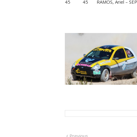
45 45 RAMOS, Ariel –
Navegación
Previous
Previous