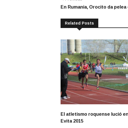
post:
En Rumania, Orocito da pelea 
de
entradas
Related Posts
El atletismo roquense lució en
Evita 2015