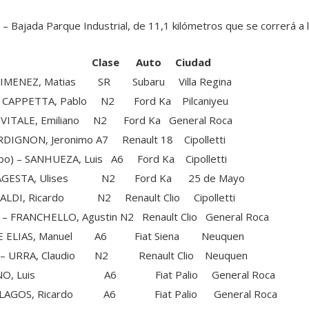
 – Bajada Parque Industrial, de 11,1 kilómetros que se correrá a l
omio Clase Auto Ciudad
MENEZ, Matias SR Subaru Villa Regina
APPETTA, Pablo N2 Ford Ka Pilcaniyeu
TALE, Emiliano N2 Ford Ka General Roca
GNON, Jeronimo A7 Renault 18 Cipolletti
– SANHUEZA, Luis A6 Ford Ka Cipolletti
 AGESTA, Ulises N2 Ford Ka 25 de Mayo
LDI, Ricardo N2 Renault Clio Cipolletti
RANCHELLO, Agustin N2 Renault Clio General Roca
 ELIAS, Manuel A6 Fiat Siena Neuquen
– URRA, Claudio N2 Renault Clio Neuquen
CHINO, Luis A6 Fiat Palio General Roca
 LAGOS, Ricardo A6 Fiat Palio General Roca